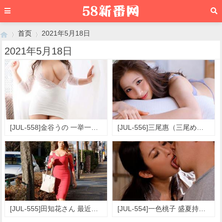
首页
2021年5月18日
2021年5月18日
›
›
[JUL-558]金谷うの 一举一动都是名列前茅
[JUL-556]三尾惠（三尾めぐ） 清澈的眼睛
[JUL-555]田知花さん 最近我在自我克制
[JUL-554]一色桃子 盛夏持续酷暑的午后