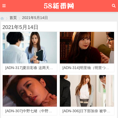
首页
2021年5月14日
2021年5月14日
›
›
[ADN-317]夏目彩春 这两天对谁都说不出口
[ADN-314]明里䌷（明里つむぎ） 交往了一个月的她
[ADN-307]中野七绪（中野七緒） 我不想再背叛你的父亲了
[ADN-306]日下部加奈 被学生佐藤的谎言完全骗了