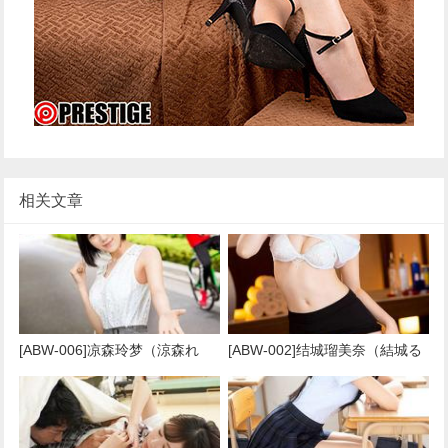
相关文章
[ABW-006]凉森玲梦（涼森れ
[ABW-002]结城瑠美奈（結城る
む） 在时尚的店里吃饭
みな） 选择面向初学者的标准路
线