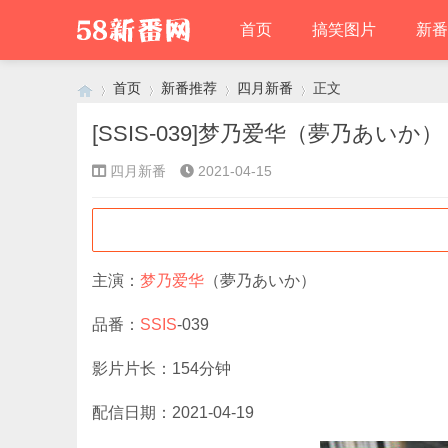
首页
搞笑图片
新番
首页
新番推荐
四月新番
正文
[SSIS-039]梦乃爱华（夢乃あいか
四月新番
2021-04-15
›
›
›
›
主演：
梦乃爱华
（夢乃あいか）
品番：
SSIS
-039
影片片长：154分钟
配信日期：2021-04-19