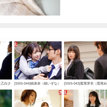
加（乙白さ
[SSIS-044]槙泉奈（槙いずな）
[SSIS-043]鹫尾芽衣（鷲尾め
放学后的日子
い） 孤零零地在一家旅馆里