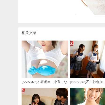
相关文章
[SSIS-075]小宵虎南（小宵こな
[SSIS-045]乙白沙也
ん） 第一次摄影的时候明明很
やか） 一家里全是男人
紧张