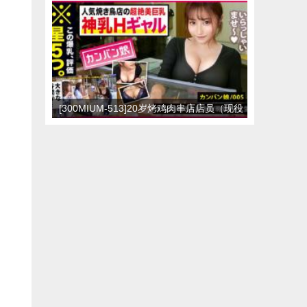
衣诱惑
[300MIUM-513]20岁烤鸡肉串店店员（现役
女大学生）