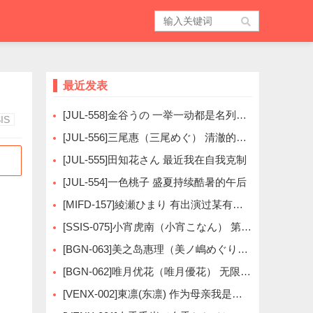
最近发表
[JUL-558]金谷うの 一举一动都是名列前茅
IS
[JUL-556]三尾惠（三尾めぐ） 清澈的眼睛
[JUL-555]田知花さん 最近我在自我克制
[JUL-554]一色桃子 盛夏持续酷暑的午后
[MIFD-157]綾瀬ひまり 有出演过某有名偶像
[SSIS-075]小宵虎南（小宵こなん） 第一次摄影的时候明明很紧张
[BGN-063]美之岛惠理（美ノ嶋めぐり） 给予心跳的正统派
[BGN-062]唯月优花（唯月優花） 无限大的突破界限
[VENX-002]東凛(东凛) 作为母亲我是失格的