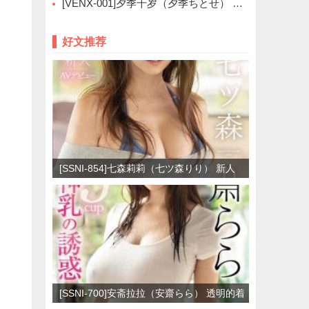
[VENX-001]夕季千岁（夕季ちとせ） 像是燃烧般的热情
好文推荐
[SSNI-854]七森莉莉（七ツ森りり） 新人
NO.1 STYLE艺人
[SSNI-700]安斋拉拉（安齋らら） 透明的着