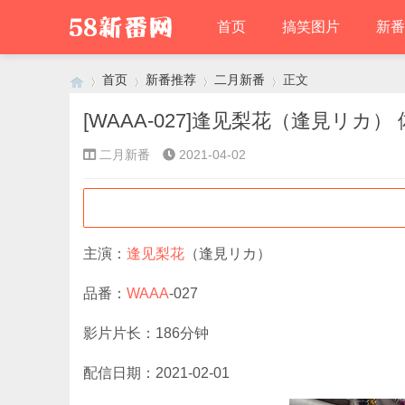
首页
搞笑图片
新番
首页
新番推荐
二月新番
正文
[WAAA-027]逢见梨花（逢見リカ
二月新番
2021-04-02
›
›
›
›
主演：
逢见梨花
（逢見リカ）
品番：
WAAA
-027
影片片长：186分钟
配信日期：2021-02-01