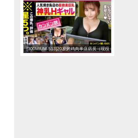
衣诱惑
[300MIUM-513]20岁烤鸡肉串店店员（现役
女大学生）