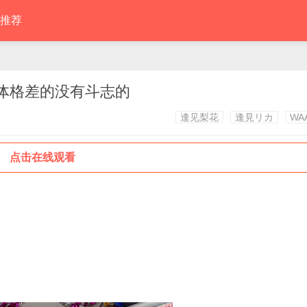
推荐
） 体格差的没有斗志的
逢见梨花
逢見リカ
WA
点击在线观看