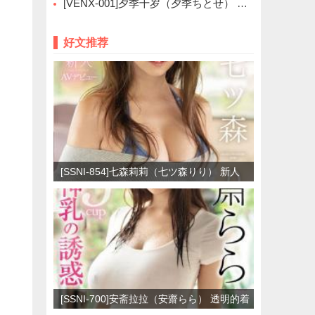
[VENX-001]夕季千岁（夕季ちとせ） 像是燃烧般的热情
好文推荐
[SSNI-854]七森莉莉（七ツ森りり） 新人
NO.1 STYLE艺人
[SSNI-700]安斋拉拉（安齋らら） 透明的着