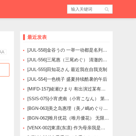
最近发表
[JUL-558]金谷うの 一举一动都是名列前茅
AA
[JUL-556]三尾惠（三尾めぐ） 清澈的眼睛
[JUL-555]田知花さん 最近我在自我克制
[JUL-554]一色桃子 盛夏持续酷暑的午后
[MIFD-157]綾瀬ひまり 有出演过某有名偶像
[SSIS-075]小宵虎南（小宵こなん） 第一次摄影的时候明明很紧张
[BGN-063]美之岛惠理（美ノ嶋めぐり） 给予心跳的正统派
[BGN-062]唯月优花（唯月優花） 无限大的突破界限
[VENX-002]東凛(东凛) 作为母亲我是失格的